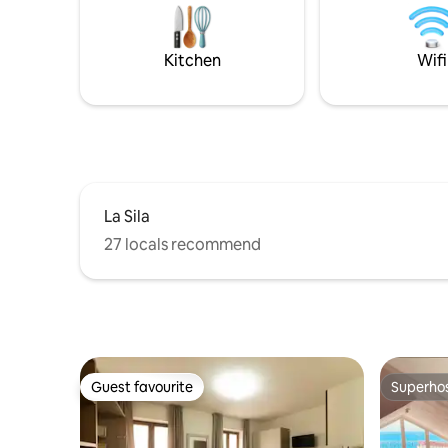
per chi ce
Parcheggio riservato incluso. Animali
posizione
ammessi, goditi interni curati e comfort
per tutti.
Kitchen
Wifi
La Sila
27 locals recommend
Guest favourite
Superho
Guest favourite
Superho