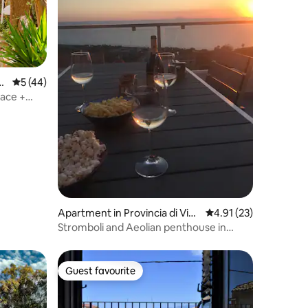
or
5 out of 5 average rating, 44 reviews
5 (44)
race +
Apartment in Provincia di Vib
4.91 out of 5 average 
4.91 (23)
o Valentia
Stromboli and Aeolian penthouse in
Zambrone
Guest favourite
Guest favourite