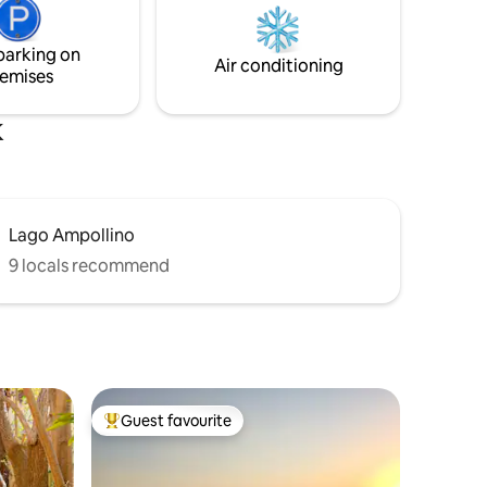
 transport
bagno completo di accessori per la pulizia
e un meraviglioso terrazzo coperto.
parking on
Codice Identif. Nazionale(CIN):
Air conditioning
emises
IT078045C223W85YAY
k
Lago Ampollino
9 locals recommend
Guest favourite
Top guest favourite