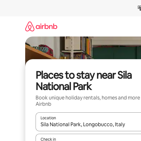
Skip
to
content
Places to stay near Sila
National Park
Book unique holiday rentals, homes and more
Airbnb
Location
When results are available, navigate with the up 
Check in