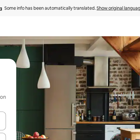
Some info has been automatically translated. 
Show original langua
 on
and down arrow keys or explore by touch or swipe gestures.