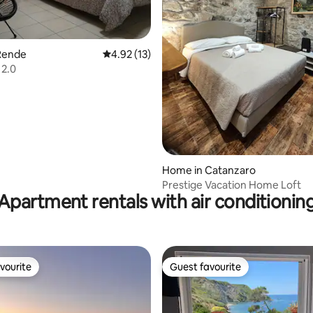
 rating, 4 reviews
Rende
4.92 out of 5 average rating, 13 reviews
4.92 (13)
 2.0
Home in Catanzaro
Prestige Vacation Home Loft
Apartment rentals with air conditionin
vourite
Guest favourite
vourite
Guest favourite