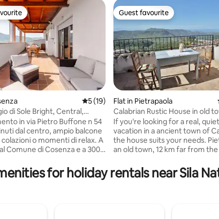
vourite
Guest favourite
vourite
Guest favourite
osenza
5 out of 5 average rating, 19 reviews
5 (19)
Flat in Pietrapaola
o di Sole Bright, Central,
Calabrian Rustic House in old t
ating, 25 reviews
nto in via Pietro Buffone n 54
If you're looking for a real, quie
vacation in a ancient town of Ca
 colazioni o momenti di relax. A
the house suits your needs. Pie
dal Comune di Cosenza e a 300
an old town, 12 km far from the 
o Mazzini, corso principale
Nowdays only 200 people live h
à. Vista ponte di Calatrava
father renovated the ancient f
enities for holiday rentals near Sila Na
i parcheggio privato e gratuito
house: a two floor old Stone ho
ra ( parcheggio con sbarra e
gorgeous view on the Calabrian 
ort: Wi-Fi
perfect for a couple who is dis
vatrice, lavastoviglie, cucina
the old tradition of Calabria. Important:
 e aria condizionata. Perfetto
The only way to get to our hous