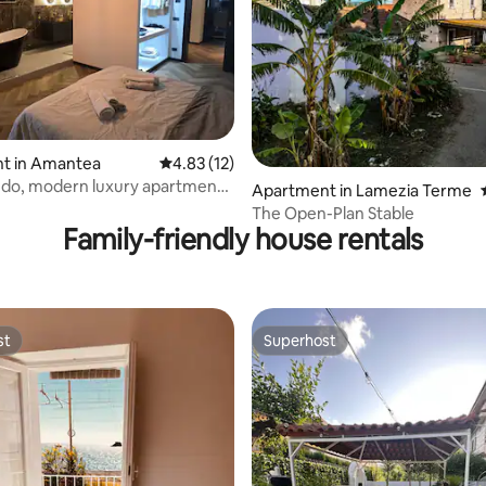
rating, 11 reviews
t in Amantea
4.83 out of 5 average rating, 12 reviews
4.83 (12)
ndo, modern luxury apartment
Apartment in Lamezia Terme
views
The Open-Plan Stable
Family-friendly house rentals
st
Superhost
st
Superhost