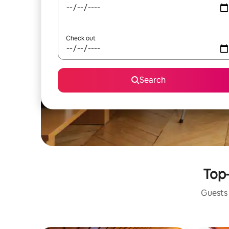
Check out
Search
Top-
Guests 