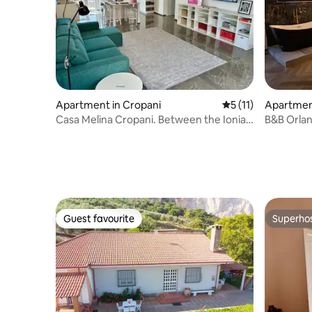
Apartment in Cropani
5 out of 5 average 
5 (11)
Apartmen
Casa Melina Cropani. Between the Ionian
B&B Orla
Sea and the Calabrian Sila.
with sea 
Guest favourite
Superho
Guest favourite
Superho