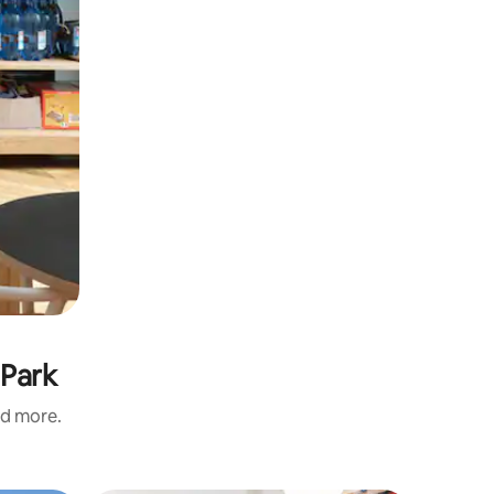
 Park
nd more.