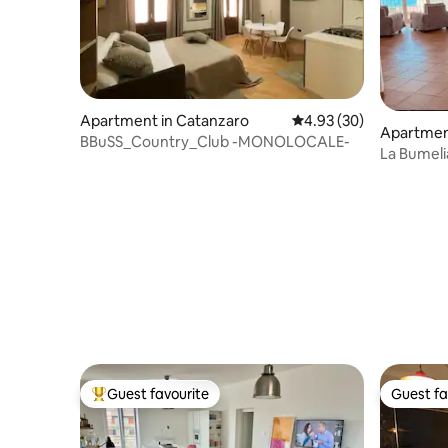
Apartment in Catanzaro
4.93 out of 5 average r
4.93 (30)
Apartment
BBuSS_Country_Club -MONOLOCALE-
La Bumeli
of the su
Guest favourite
Guest fa
Top guest favourite
Guest fa