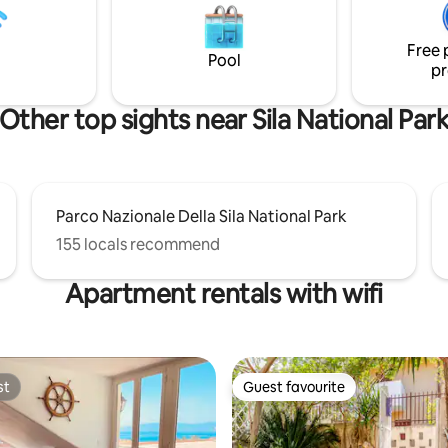
rca praticità, comfort e
Pietrapaola is by car. No public
 strategica.
or taxi
Free 
Pool
pr
Other top sights near Sila National Par
Parco Nazionale Della Sila National Park
155 locals recommend
Apartment rentals with wifi
st
Guest favourite
st
Guest favourite