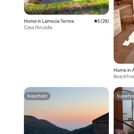
Home in Lamezia Terme
5 out of 5 average 
5 (29)
Casa l'Arcadia
Home in 
Beachfron
distance 
Superhost
Superho
Superhost
Superho