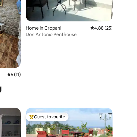
Home in Cropani
4.88 out of 5 average 
4.88 (25)
Don Antonio Penthouse
5 out of 5 average rating, 11 reviews
5 (11)
g
Guest favourite
Top guest favourite