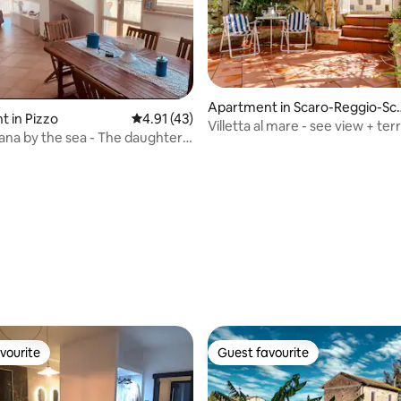
Apartment in Scaro-Reggio-Sc
ating, 30 reviews
 in Pizzo
4.91 out of 5 average rating, 43 reviews
4.91 (43)
navacca-Vardano
Villetta al mare - see view + ter
ana by the sea - The daughter
garden
n
vourite
Guest favourite
vourite
Guest favourite