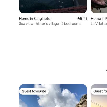
Home in Sangineto
5 out of 5 average
5 (4)
Home in 
Sea view · historic village · 2 bedrooms
La Villetta
Guest favourite
Guest fa
Guest favourite
Guest fa