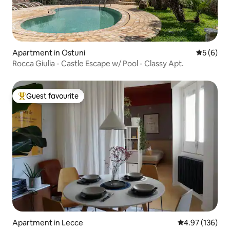
Apartment in Ostuni
5 out of 
5 (6)
Rocca Giulia - Castle Escape w/ Pool - Classy Apt.
Guest favourite
Top guest favourite
Apartment in Lecce
4.97 out of 5 a
4.97 (136)