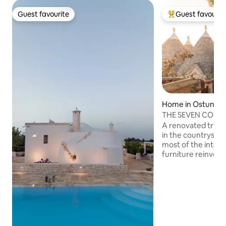
Guest favourite
Guest favourit
Guest favourite
Top guest favouri
Home in Ostuni
THE SEVEN CONES
A renovated trullo
in the countryside
most of the interio
furniture reinven
functional way. H
and 1sofabed in th
renovated bathroo
equipped kitchen
lots of space outd
accessible from 
on the other side 