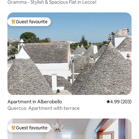
Gramma - Stylish & Spacious Flat in Lecce!
Guest favourite
Top guest favourite
Apartment in Alberobello
4.99 out of 5 a
4.99 (203)
Quercus: Apartment with terrace
Guest favourite
Top guest favourite