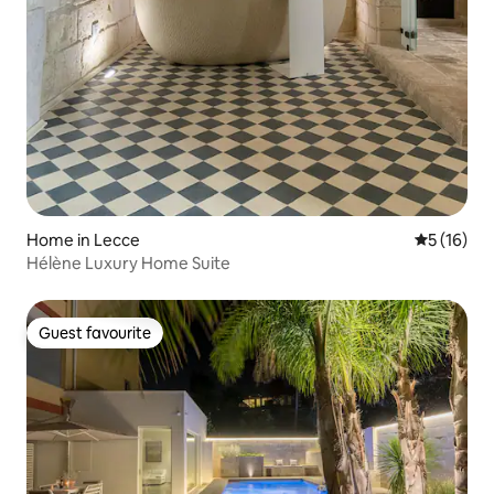
Home in Lecce
5 out of 5
5 (16)
Hélène Luxury Home Suite
Guest favourite
Guest favourite