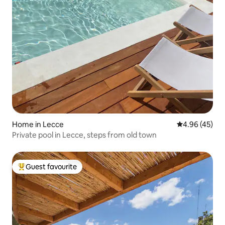
Home in Lecce
4.96 out of 5 
4.96 (45)
Private pool in Lecce, steps from old town
Guest favourite
Top guest favourite