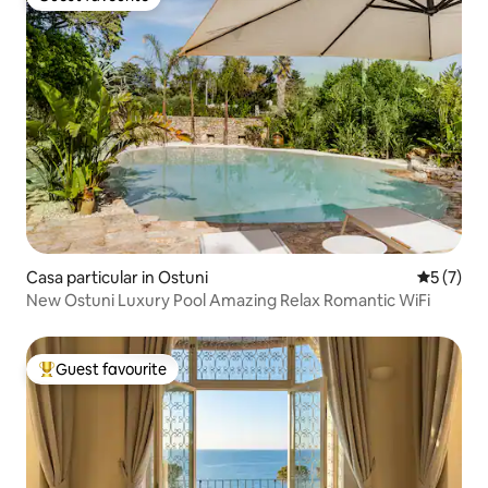
Guest favourite
Casa particular in Ostuni
5 out of 
5 (7)
New Ostuni Luxury Pool Amazing Relax Romantic WiFi
Guest favourite
Top guest favourite