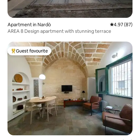
Apartment in Nardò
4.97 out of 5 
4.97 (87)
AREA 8 Design apartment with stunning terrace
Guest favourite
Top guest favourite