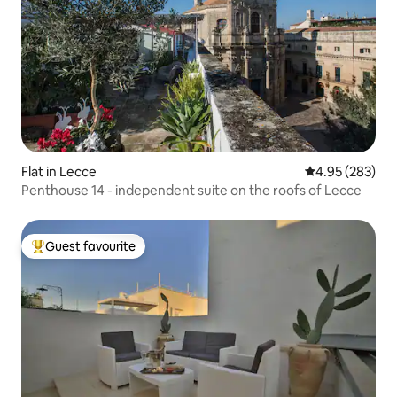
Flat in Lecce
4.95 out of 5 a
4.95 (283)
Penthouse 14 - independent suite on the roofs of Lecce
Guest favourite
Top guest favourite