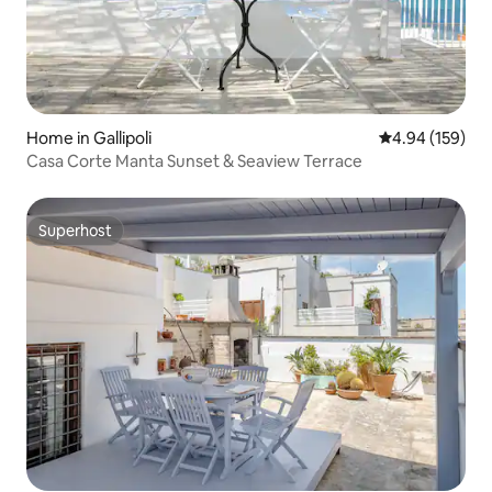
Home in Gallipoli
4.94 out of 5 a
4.94 (159)
Casa Corte Manta Sunset & Seaview Terrace
Superhost
Superhost