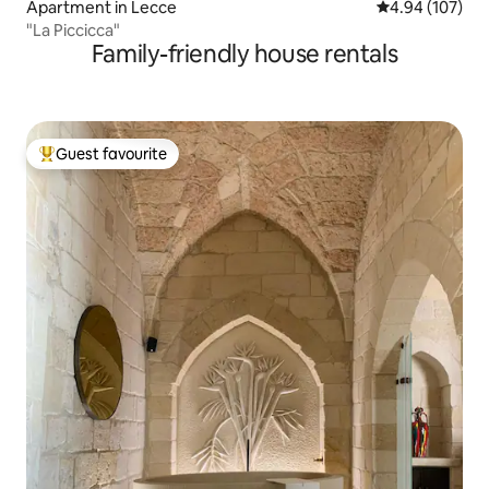
Apartment in Lecce
4.94 out of 5 a
4.94 (107)
"La Piccicca"
Family-friendly house rentals
Guest favourite
Top guest favourite