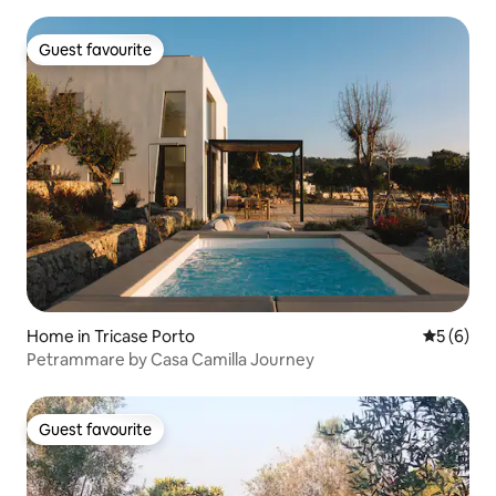
Guest favourite
Guest favourite
Home in Tricase Porto
5 out of 
5 (6)
Petrammare by Casa Camilla Journey
Guest favourite
Guest favourite