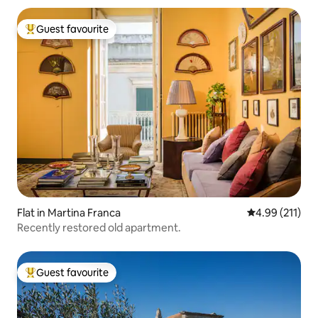
Guest favourite
Top guest favourite
Flat in Martina Franca
4.99 out of 5 
4.99 (211)
Recently restored old apartment.
Guest favourite
Top guest favourite