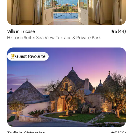
Villa in Tricase
5 out of 5
5 (44)
Historic Suite: Sea View Terrace & Private Park
Guest favourite
Top guest favourite