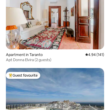
Apartment in Taranto
4.94 out of 5 a
4.94 (141)
Apt Donna Elvira (2 guests)
Guest favourite
Top guest favourite