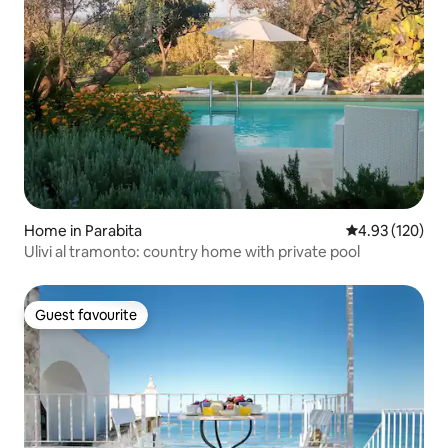
Home in Parabita
4.93 out of 5 a
4.93 (120)
Ulivi al tramonto: country home with private pool
Guest favourite
Guest favourite