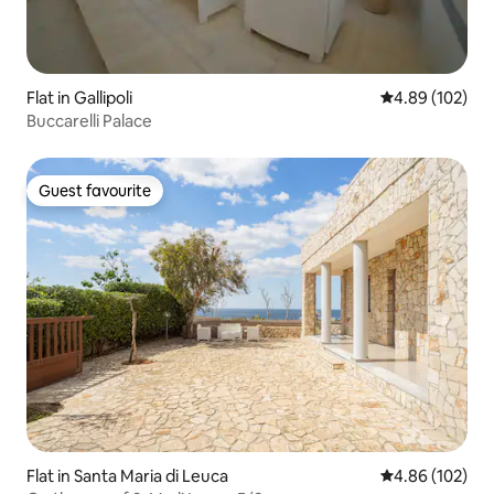
Flat in Gallipoli
4.89 out of 5 a
4.89 (102)
Buccarelli Palace
Guest favourite
Guest favourite
Flat in Santa Maria di Leuca
4.86 out of 5 a
4.86 (102)