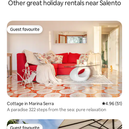
Other great holiday rentals near Salento
Guest favourite
Guest favourite
Cottage in Marina Serra
4.96 out of 5
4.96 (51)
A paradise 322 steps from the sea: pure relaxation
Guest favourite