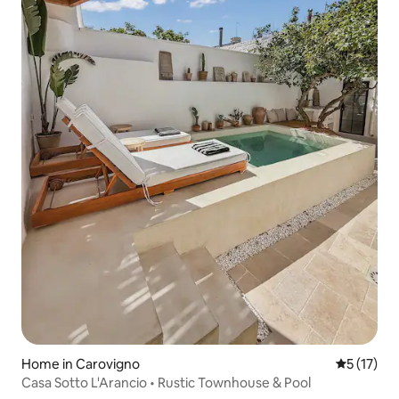
Home in Carovigno
5 out of 5
5 (17)
Casa Sotto L'Arancio • Rustic Townhouse & Pool