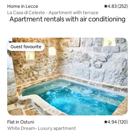
Home in Lecce
4.83 out of 5 a
4.83 (252)
La Casa di Celeste - Apartment with terrace
Apartment rentals with air conditioning
Guest favourite
Guest favourite
Flat in Ostuni
4.94 out of 5 a
4.94 (120)
White Dream- Luxury apartment