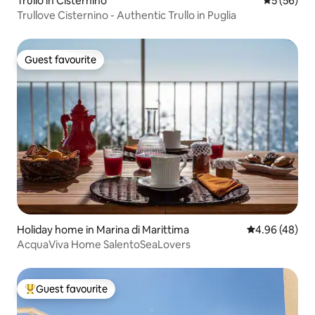
Trullo in Cisternino
5 out of 5
5 (56)
Trullove Cisternino - Authentic Trullo in Puglia
Guest favourite
Guest favourite
Holiday home in Marina di Marittima
4.96 out of 5 
4.96 (48)
AcquaViva Home SalentoSeaLovers
Guest favourite
Top guest favourite