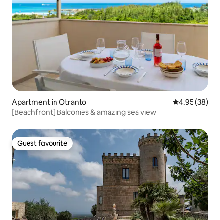
Apartment in Otranto
4.95 out of 5 
4.95 (38)
[Beachfront] Balconies & amazing sea view
Guest favourite
Guest favourite