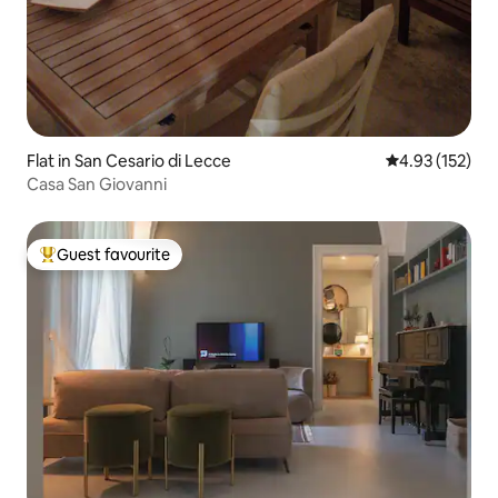
Flat in San Cesario di Lecce
4.93 out of 5 a
4.93 (152)
Casa San Giovanni
Guest favourite
Top guest favourite