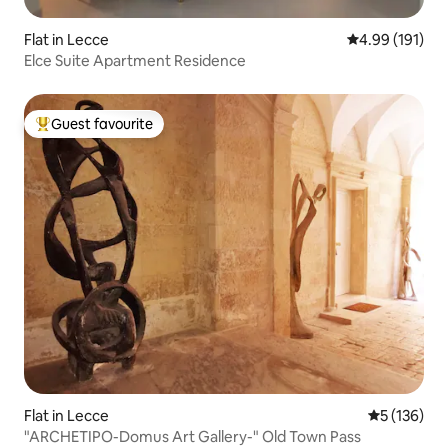
Flat in Lecce
4.99 out of 5 a
4.99 (191)
Elce Suite Apartment Residence
Guest favourite
Top guest favourite
Flat in Lecce
5 out of 5 
5 (136)
"ARCHETIPO-Domus Art Gallery-" Old Town Pass