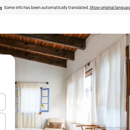
Some info has been automatically translated. 
Show original langua
and down arrow keys or explore by touch or swipe gestures.