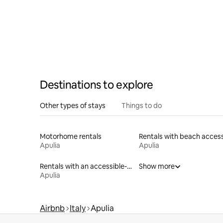
Destinations to explore
Other types of stays
Things to do
Motorhome rentals
Rentals with beach acces
Apulia
Apulia
Rentals with an accessible-height bed
Show more
Apulia
Airbnb
Italy
Apulia