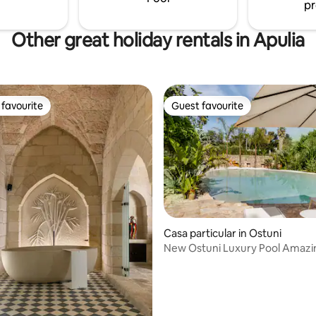
pr
Other great holiday rentals in Apulia
favourite
Guest favourite
t favourite
Guest favourite
Casa particular in Ostuni
New Ostuni Luxury Pool Amazi
ting, 384 reviews
Romantic WiFi