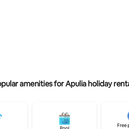
ful Adriatic.
ting, 199 reviews
pular amenities for Apulia holiday rent
Free 
Pool