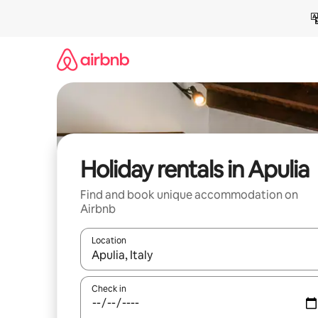
Skip
to
content
Holiday rentals in Apulia
Find and book unique accommodation on
Airbnb
Location
When results are available, navigate with the up 
Check in