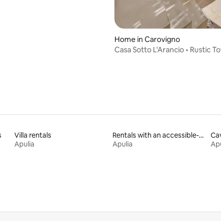
Home in Carovigno
Casa Sotto L'Arancio • Rustic 
& Pool
s
Villa rentals
Rentals with an accessible-height toilet
Cav
Apulia
Apulia
Apu