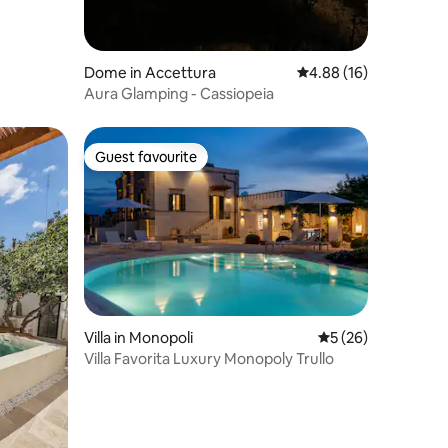
Dome in Accettura
4.88 out of 5 average 
4.88 (16)
Aura Glamping - Cassiopeia
Guest favourite
Guest favourite
Villa in Monopoli
5 out of 5 average 
5 (26)
Villa Favorita Luxury Monopoly Trullo