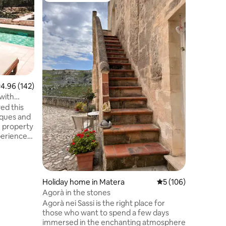
Holiday
We are Si
great lov
decided t
in the Sa
ourselves
world bec
and exper
to be a g
.96 out of 5 average rating, 142 reviews
4.96 (142)
discoveri
 with
ourselves
ved this
capital o
iques and
its histor
te property
perience.
getables
gging path
 are 1950
. From the
Holiday home in Matera
5 out of 5 average r
5 (106)
ummer and
Agorà in the stones
allocated
Agorà nei Sassi is the right place for
he wheat
those who want to spend a few days
 1.5 km
immersed in the enchanting atmosphere