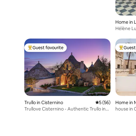
Home in 
Hélène L
Guest favourite
Guest 
Top guest favourite
Top gues
Trullo in Cisternino
5 out of 5 average 
5 (56)
Home in 
Trullove Cisternino - Authentic Trullo in
house in 
Puglia