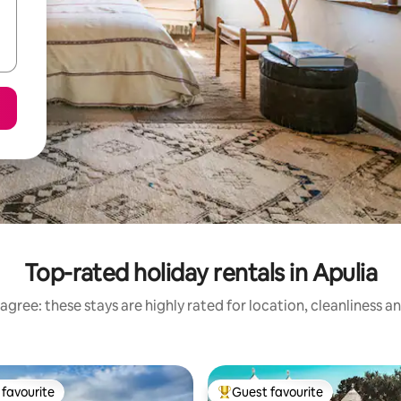
Top-rated holiday rentals in Apulia
agree: these stays are highly rated for location, cleanliness a
favourite
Guest favourite
t favourite
Top guest favourite