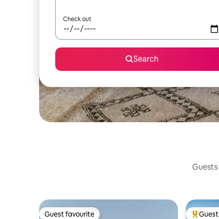
Check out
Search
Guests 
Guest favourite
Guest 
Guest favourite
Top gues