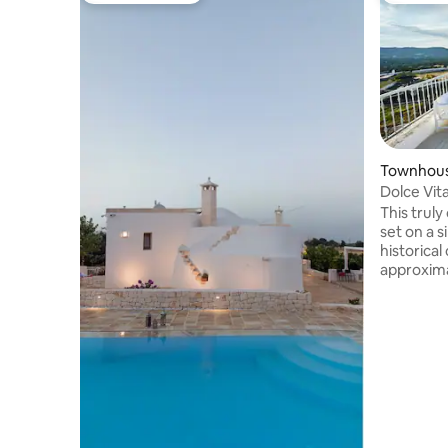
Townhous
Dolce Vit
This trul
set on a s
historical
approxim
square, Pi
stunning 
Mediterra
fragrant 
mysteriou
terraced rooftops. T
made of st
decorated 
balcony a