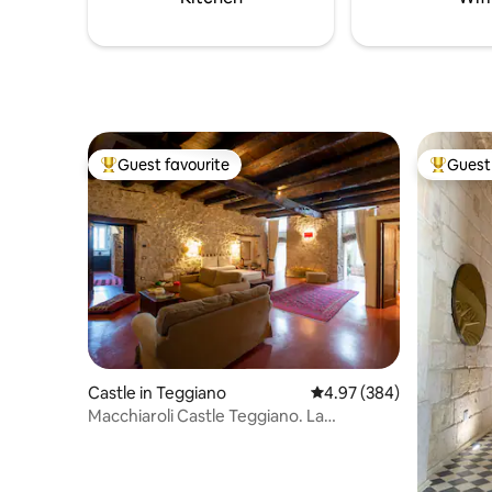
Guest favourite
Guest 
Top guest favourite
Top gues
Castle in Teggiano
4.97 out of 5 average ra
4.97 (384)
Macchiaroli Castle Teggiano. La
Romantica