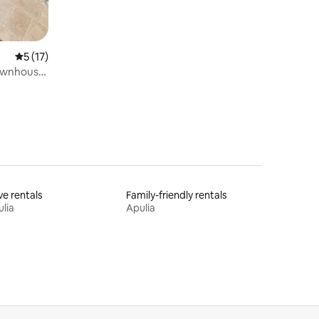
5 out of 5 average rating, 17 reviews
5 (17)
Townhouse
e rentals
Family-friendly rentals
lia
Apulia