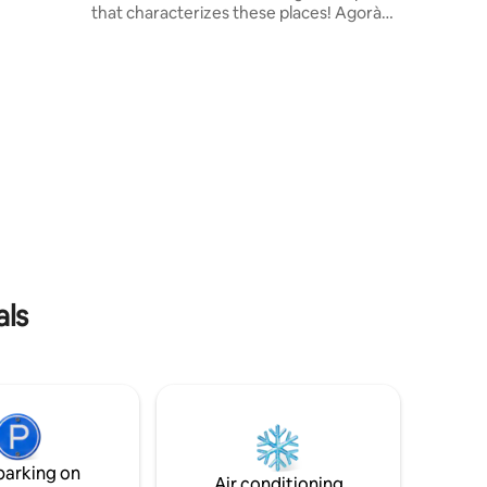
that characterizes these places! Agorà
consists of 1 triple room (double plus
single bed), bathroom and kitchen with
independent entrance plus another
double room with double soundproof
door to ensure privacy, another
bathroom and finally our icing on the
cake... the magnificent private terrace
with independent access... ideal for
families or friends🧳🛎
als
parking on
Air conditioning