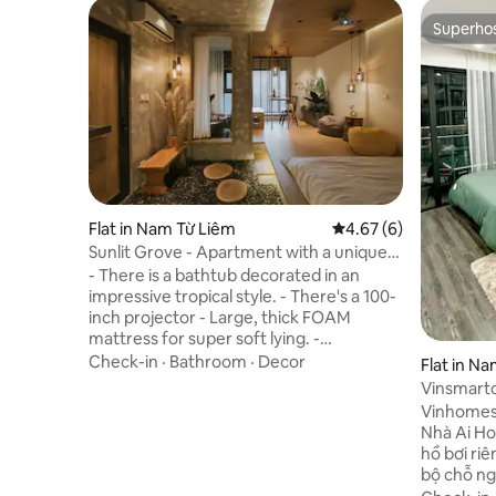
Superho
Superho
Flat in Nam Từ Liêm
4.67 out of 5 average
4.67 (6)
Sunlit Grove - Apartment with a unique
bathtub
- There is a bathtub decorated in an
impressive tropical style. - There's a 100-
inch projector - Large, thick FOAM
mattress for super soft lying. -
Meticulous decoration in every little
Check-in
·
Bathroom
·
Decor
Flat in N
corner. Combining many suitable lighting
Vinsmartc
systems, creating a cozy and impressive
Vinhomes 
space. - Beautiful small decor kitchen
Nhà Ai Ho
with full utensils, comfortable to cook. -
hồ bơi riê
Located in the center of Vinhomes
bộ chỗ ng
Smart City, near many facilities:
trong khuôn viên. Că