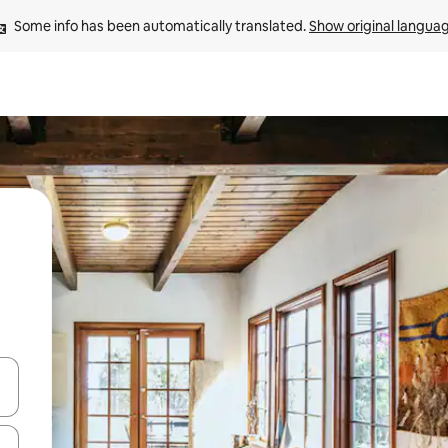
Some info has been automatically translated. 
Show original langua
and down arrow keys or explore by touch or swipe gestures.