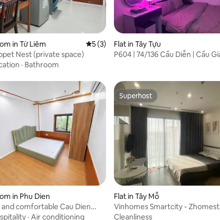
oom in Từ Liêm
5 out of 5 average rating, 3 reviews
5 (3)
Flat in Tây Tựu
pet Nest (private space)
P604 | 74/136 Cầu Diễn | Cầu Gi
cation
·
Bathroom
Superhost
Superhost
oom in Phu Dien
Flat in Tây Mỗ
 and comfortable Cau Dien
Vinhomes Smartcity - Zhomest
y
Serviced Apartment
pitality
·
Air conditioning
Cleanliness