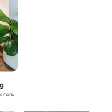
ng
nd more.