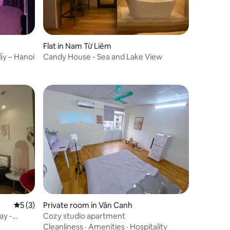
Flat in Nam Từ Liêm
ấy – Hanoi
Candy House - Sea and Lake View
5 out of 5 average rating, 3 reviews
5 (3)
Private room in Vân Canh
ay -
Cozy studio apartment
Cleanliness
·
Amenities
·
Hospitality