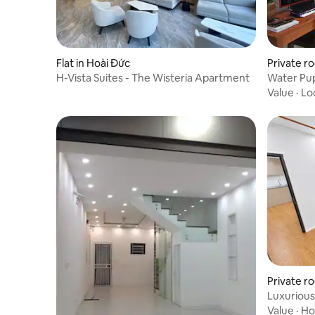
Flat in Hoài Đức
Private r
H-Vista Suites - The Wisteria Apartment
Water Pup
Value
·
Lo
Private r
Luxurious
Homesta
Value
·
Hos