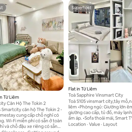
st
Superhost
st
Superhost
 rating, 6 reviews
Flat in Từ Liêm
Toà Sapphire Vinsmart City
am Từ Liêm
Toà S105 vinsmart city,tây mỗ,
ity Căn Hộ The Tokin 2
liêm •Phòng ngủ: Giường lớn êm ái, drap
Smartcity căn hộ The Tokin 2 -
giường cao cấp, tủ đồ, máy lạn
mestay cung cấp chỗ nghỉ có
ấm áp. •Sofa thoải mái, Smart TV,
ng. Wi-Fi miễn phí có sẵn ở toàn
Netflix/Youtube, Wi-Fi tốc độ cao. • 
Location
·
Value
·
Layout
hỉ và chỗ đậu xe riêng có sẵn
Đầy đủ dụng cụ nấu ăn, bếp điện
n hộ điều hòa này