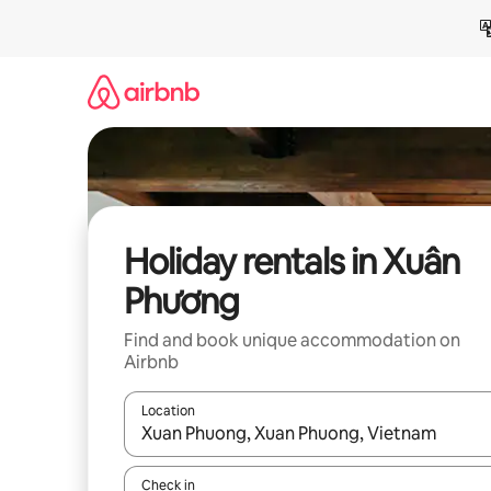
Skip
to
content
Holiday rentals in Xuân
Phương
Find and book unique accommodation on
Airbnb
Location
When results are available, navigate with the up 
Check in