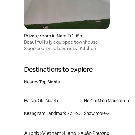
Private room in Nam Từ Liêm
Beautiful fully equipped townhouse
Sleep quality
·
Cleanliness
·
Kitchen
Destinations to explore
Nearby Top Sights
Hà Nội Old Quarter
Ho Chi Minh Mausoleum
Keangnam Landmark 72 Tower
Show more
Airbnb
Vietnam
Hanoi
Xuân Phương