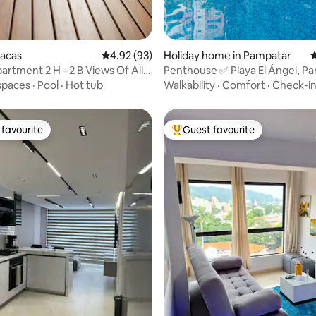
racas
4.92 out of 5 average rating, 93 reviews
4.92 (93)
Holiday home in Pampatar
4
artment 2 H +2 B Views Of All
Penthouse ✅ Playa El Ángel, P
Fiber Optic Internet.
spaces
·
Pool
·
Hot tub
Walkability
·
Comfort
·
Check-i
favourite
Guest favourite
t favourite
Top guest favourite
rating, 12 reviews