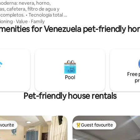
oderna: nevera, horno,
abiertos para desconectarte y vi
, cafetera, filtro de agua y
Caribe desde lo esencial 🌿🌊
completos. • Tecnología total -
éctrica 220V - Sistema
tioning
·
Value
·
Family
menities for Venezuela pet-friendly ho
e de agua (backup propio) 💧 -
secadora • Grifos inteligentes •
 control térmico 🚿 -
n de humo/gases • Cerradura
• Fibra óptica 100MB 🚀 📍
privilegiada: Piscina 🏊♂️+
 Parque Nacional ⛵ • Pisos de
o • ¡Experiencia *5 estrella
Free 
Pool
pr
Pet-friendly house rentals
vourite
Guest favourite
vourite
Top guest favourite