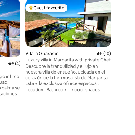
Cabin in 
Guest favourite
Guest
Top guest favourite
Top gue
Tovar co
Contamos
con dos 
caliente, 
afuera pa
estacion
Outdoor 
disposici
implemen
Villa in Guarame
5 out of 5 average 
5 (10)
tus propi
Luxury villa in Margarita with private Chef
rodeada 
5 out of 5 average rating, 4 reviews
5 (4)
Descubre la tranquilidad y el lujo en
permite r
nuestra villa de ensueño, ubicada en el
para rela
gio íntimo
corazón de la hermosa Isla de Margarita.
naturale
huao,
Esta villa exclusiva ofrece espacios
abiertos.
a calma se
amplios y elegantes con habitaciones
Location
·
Bathroom
·
Indoor spaces
taciones
decoradas con gusto, cada una equipada
baño
con aire acondicionado, camas cómodas
adas para
y TV; una piscina privada rodeada de
arifa es
exuberante vegetación tropical; vistas
d máxima
espectaculares al mar Caribe; áreas de
adicional:
entretenimiento perfectas con una
anal,
terraza para barbacoa con Chef y
os
limpieza incluido!