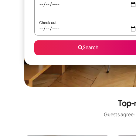
Check out
Search
Top-r
Guests agree: 