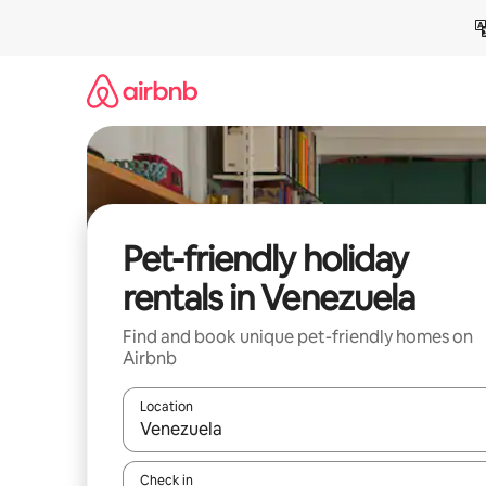
Skip
to
content
Pet-friendly holiday
rentals in Venezuela
Find and book unique pet-friendly homes on
Airbnb
Location
When results are available, navigate with the up 
Check in