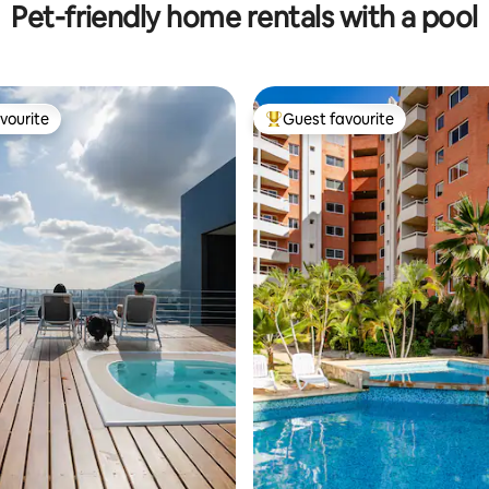
Pet-friendly home rentals with a pool
vourite
Guest favourite
vourite
Top guest favourite
rating, 42 reviews