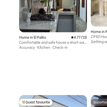
Home in 
CP101 Hou
Home in El Palito
4.77 out of 5 average 
4.77 (13)
Juventud
Getting 
Comfortable and safe house a short walk
from the sea
Accuracy
·
Kitchen
·
Check-in
Guest favourite
Superho
Top guest favourite
Superho