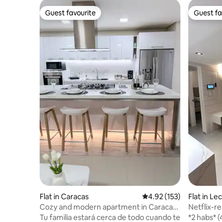
Guest favourite
Guest fa
Guest favourite
Guest fa
Flat in Caracas
4.92 out of 5 average r
4.92 (153)
Flat in Le
Cozy and modern apartment in Caracas,
Netflix-r
Chacao
Plant + T
Tu familia estará cerca de todo cuando te
*2 habs* 