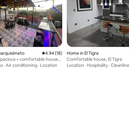
ating, 57 reviews
Barquisimeto
4.94 out of 5 average rating, 18 reviews
4.94 (18)
Home in El Tigre
pacious + comfortable house
Comfortable house, El Tigre
11 people
ss
·
Air conditioning
·
Location
Location
·
Hospitality
·
Cleanlin