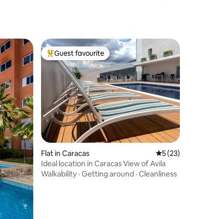
Guest favourite
Top guest favourite
Flat in Caracas
5 out of 5 average 
5 (23)
Ideal location in Caracas View of Avila
Walkability
·
Getting around
·
Cleanliness