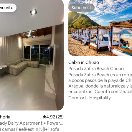
vourite
Superhost
vourite
Superhost
Cabin in Chuao
Posada Zafira Beach Chuao
Posada Zafira Beach es un refu
a pocos pasos de la playa de C
Aragua, donde la naturaleza y l
encuentran. Cuenta con 2 habi
independientes, cada una con 
Comfort
·
Hospitality
privado y entrada propia, pens
el descanso y la privacidad. La t
para 2 personas, con capacida
ating, 153 reviews
cheria
4.92 out of 5 average rating, 25 reviews
4.92 (25)
hasta 5 huéspedes. 👉 Persona 
eady Dairy Apartment + Power
USD 20 por noche. Diseño artes
errace
(4 camas FeelRest 🇺🇸)+1 sofa
brisa marina, hamacas y espaci