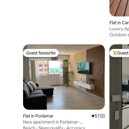
Flat in Ca
Luxury Ap
Caracas
Outdoor 
Guest favourite
Guest 
Guest favourite
Top gues
Flat in Porlamar
5 out of 5 average 
5 (12)
New apartment in Porlamar-
MargaritaVibes67
Beach
·
Sleep quality
·
Accuracy