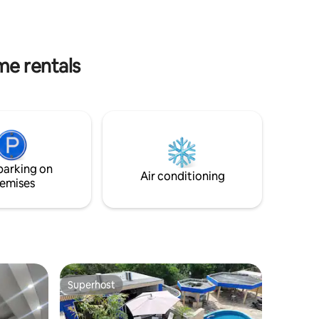
vir el
me rentals
parking on
Air conditioning
emises
Superhost
Superhost