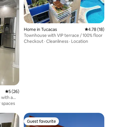
Home in Tucacas
4.78 out of 5 average 
4.78 (18)
Townhouse with VIP terrace / 100% floor
Checkout
·
Cleanliness
·
Location
5 out of 5 average rating, 26 reviews
5 (26)
 with a
r spaces
Guest favourite
Guest favourite