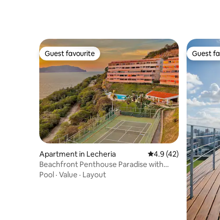
Guest favourite
Guest fa
Guest favourite
Guest fa
Apartment in Lecheria
4.9 out of 5 average 
4.9 (42)
Beachfront Penthouse Paradise with
Panoramic Views
Pool
·
Value
·
Layout