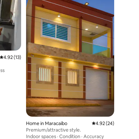
4.92 out of 5 average rating, 13 reviews
4.92 (13)
ess
Home in Maracaibo
4.92 out of 5 average 
4.92 (24)
Premium/attractive style.
Indoor spaces
·
Condition
·
Accuracy