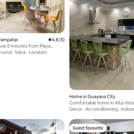
Pampatar
4.8 out of 5 average rating, 5 reviews
4.8 (5)
se 5 minutes from Playa
rating, 13 reviews
 & Bahia Pampatar
around
·
Value
·
Location
Home in Guayana City
Comfortable home in Alta Vista
pool.
Decor
·
Air conditioning
·
Indoo
st
Guest favourite
st
Guest favourite