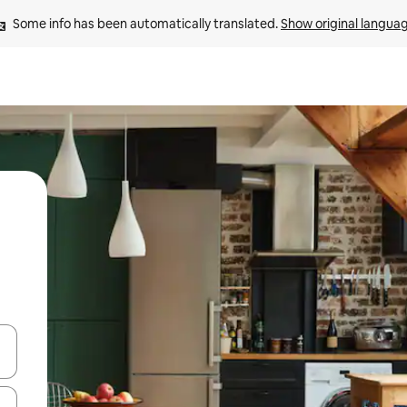
Some info has been automatically translated. 
Show original langua
and down arrow keys or explore by touch or swipe gestures.