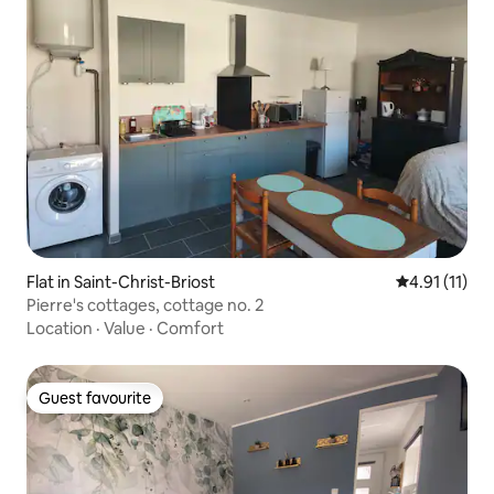
Flat in Saint-Christ-Briost
4.91 out of 5
4.91 (11)
Pierre's cottages, cottage no. 2
Location
·
Value
·
Comfort
Guest favourite
Guest favourite