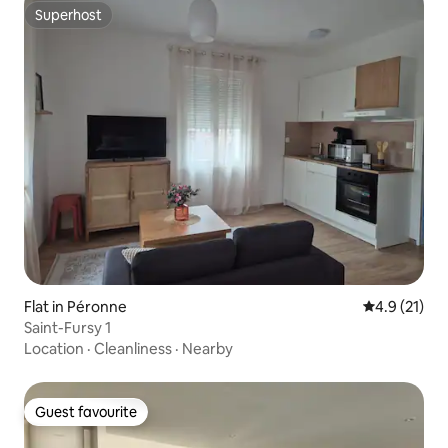
Superhost
Superhost
Flat in Péronne
4.9 out of 5
4.9 (21)
Saint-Fursy 1
Location
·
Cleanliness
·
Nearby
Guest favourite
Guest favourite