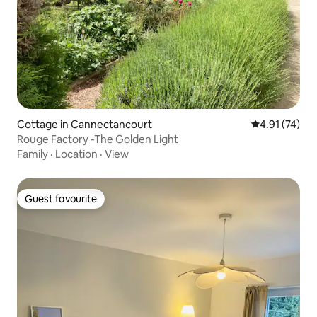
Cottage in Cannectancourt
4.91 out of 5
4.91 (74)
Rouge Factory -The Golden Light
Family
·
Location
·
View
Guest favourite
Guest favourite