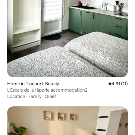
Home in Tincourt-Boucly
4.91 out of 5
4.91 (11)
L'Escale de la râperie accommodation2
Location
·
Family
·
Quiet