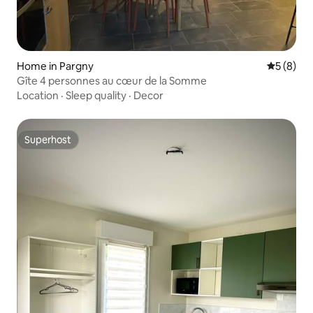
Home in Pargny
5 out of 
5 (8)
Gîte 4 personnes au cœur de la Somme
Location
·
Sleep quality
·
Decor
Superhost
Superhost