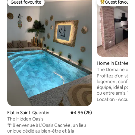
Guest favourite
Guest favourit
Guest favourite
Top guest favouri
Home in Estrées-
The Domaine de Va
Profitez d’un séjou
logement confort
équipé, idéal pour
ou entre amis. Vo
cuisine équipée. La chambre comprend
Location
·
Accura
un lit double. Le 
convertible et peu
Flat in Saint-Quentin
4.96 out of 5 average rating, 2
4.96 (25)
voyageurs. La sall
The Hidden Oasis
d’une douche, d’un
🌴 Bienvenue à L’Oasis Cachée, un lieu
d’une machine à l
unique dédié au bien-être et à la
compagnie sont le