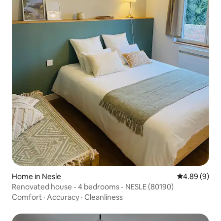
Home in Nesle
4.89 out of 5
4.89 (9)
Renovated house - 4 bedrooms - NESLE (80190)
Comfort
·
Accuracy
·
Cleanliness