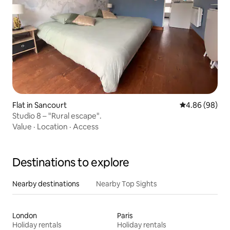
Flat in Sancourt
4.86 out of 5 
4.86 (98)
Studio 8 – "Rural escape".
Value
·
Location
·
Access
Destinations to explore
Nearby destinations
Nearby Top Sights
London
Paris
Holiday rentals
Holiday rentals