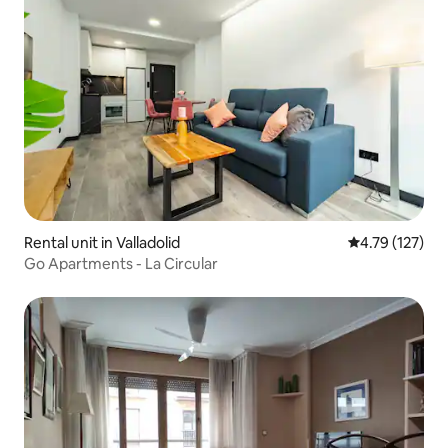
Rental unit in Valladolid
4.79 out of 5 
4.79 (127)
Go Apartments - La Circular