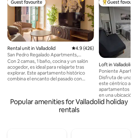
Guest favourite
Guest favourit
Guest favourite
Top guest favouri
Rental unit in Valladolid
4.9 out of 5 average rating, 42
4.9 (426)
San Pedro Regalado Apartments,
Apartment with...
Con 2 camas, 1 baño, cocina y un salón
Loft in Valladolid
acogedor, es ideal para relajarte tras
Poniente Apartme
explorar. Este apartamento histórico
Disfruta de una ex
combina el encanto del pasado con
este céntrico aloj
todas las comodidades modernas para
apartamentos Pon
una estancia inolvidable. Cuenta con 1
en una ubicación p
amplia habitación que asegura un
Popular amenities for Valladolid holiday
Valladolid, a orillas
descanso perfecto, 1 baño completo,
solo 3 minutos an
una cocina totalmente equipada para
rentals
histórico y otros 
preparar tus platos favoritos y un salón
feria de muestras 
luminoso ideal para relajarte tras un día
mts de la Cúpula Mi
explorando la ciudad. Con WiFi de alta
aparcamiento grat
velocidad y espacios diseñados para el
lo mejor de ambos
confort, es perfecto para familias,