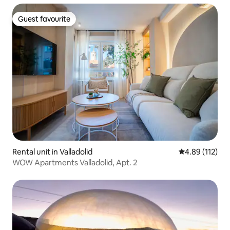
Guest favourite
Guest favourite
Rental unit in Valladolid
4.89 out of 5 
4.89 (112)
WOW Apartments Valladolid, Apt. 2