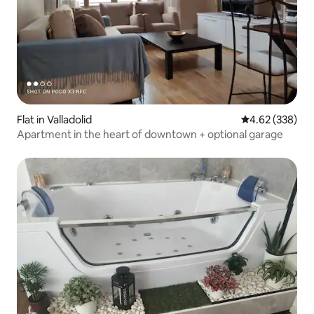
Flat in Valladolid
4.62 out of 5 a
4.62 (338)
Apartment in the heart of downtown + optional garage