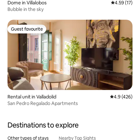
Dome in Villalobos
4.59 out of 5
4.59 (17)
Bubble in the sky
Guest favourite
Guest favourite
Rental unit in Valladolid
4.9 out of 5 a
4.9 (426)
San Pedro Regalado Apartments
Destinations to explore
Other types of stays
Nearby Top Sights