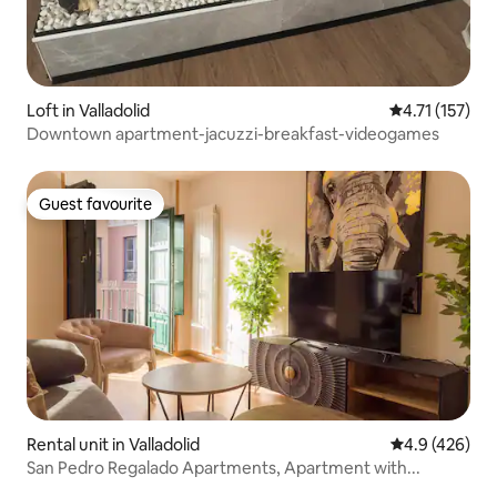
Loft in Valladolid
4.71 out of 5 
4.71 (157)
Downtown apartment-jacuzzi-breakfast-videogames
Guest favourite
Guest favourite
Rental unit in Valladolid
4.9 out of 5 a
4.9 (426)
San Pedro Regalado Apartments, Apartment with...