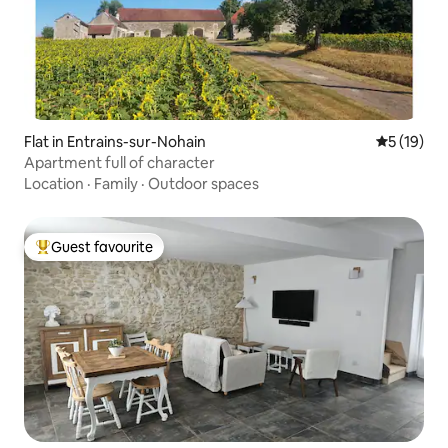
Flat in Entrains-sur-Nohain
5 out of 5
5 (19)
Apartment full of character
Location
·
Family
·
Outdoor spaces
Guest favourite
Top guest favourite