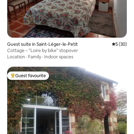
Guest suite in Saint-Léger-le-Petit
5 out of 5
5 (30)
Cottage – "Loire by bike" stopover
Location
·
Family
·
Indoor spaces
Guest favourite
Top guest favourite