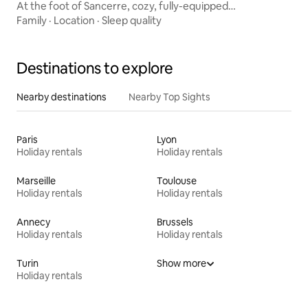
At the foot of Sancerre, cozy, fully-equipped
accommodation
Family
·
Location
·
Sleep quality
Destinations to explore
Nearby destinations
Nearby Top Sights
Paris
Lyon
Holiday rentals
Holiday rentals
Marseille
Toulouse
Holiday rentals
Holiday rentals
Annecy
Brussels
Holiday rentals
Holiday rentals
Turin
Show more
Holiday rentals