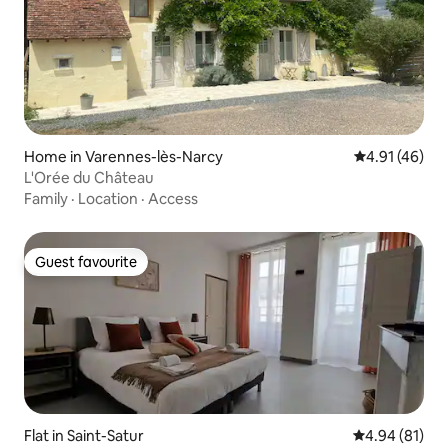
Home in Varennes-lès-Narcy
4.91 out of 5
4.91 (46)
L'Orée du Château
Family
·
Location
·
Access
Guest favourite
Guest favourite
Flat in Saint-Satur
4.94 out of 5 
4.94 (81)