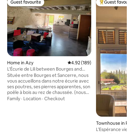
Guest favourite
Guest favourit
Guest favourite
Top guest favouri
Home in Azy
4.92 out of 5 average rating, 18
4.92 (189)
L'Écurie de Lili between Bourges and
Sancerre
Située entre Bourges et Sancerre, nous
vous accueillons dans notre écurie avec
ses poutres, ses pierres apparentes, son
poêle à bois au rez de chaussée. (nous
fournissons le bois). Un mélange alliant le
Family
·
Location
·
Checkout
charme d'antan et le moderne pour un
séjour reposant. A la découverte de
Bourges sa Cathédrale, ses marais puis
de l'autre côté Sancerre, son vin et son
Townhouse in Poui
fromage : Le Chavignol. Le berry est une
ire
L'Espérance view o
jolie région à découvrir et nous aimons