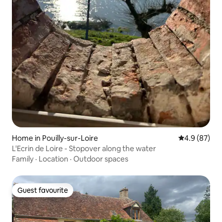
Home in Pouilly-sur-Loire
4.9 out of 5 
4.9 (87)
L'Ecrin de Loire - Stopover along the water
Family
·
Location
·
Outdoor spaces
Guest favourite
Guest favourite