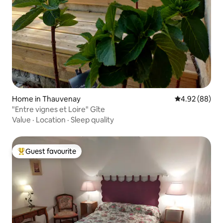
Home in Thauvenay
4.92 out of 5 
4.92 (88)
"Entre vignes et Loire" Gîte
Value
·
Location
·
Sleep quality
Guest favourite
Top guest favourite