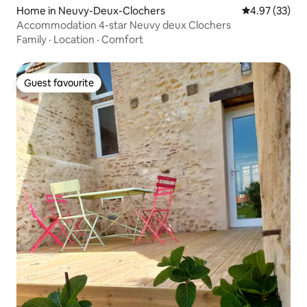
Home in Neuvy-Deux-Clochers
4.97 out of 5 
4.97 (33)
Accommodation 4-star Neuvy deux Clochers
Family
·
Location
·
Comfort
Guest favourite
Guest favourite