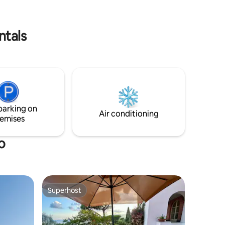
 riempirsi
forno patio wallbox ; Parco privato con
frutteto e carpot CIN:
IT033036C224FEUMPZ
ntals
parking on
Air conditioning
emises
o
Superhost
Superhost