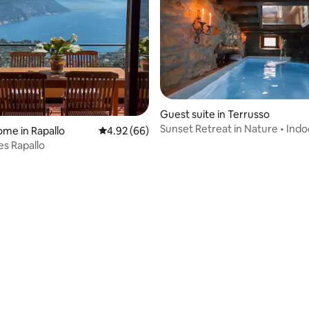
Guest suite in Terrusso
Sunset Retreat in Nature • Indo
ome in Rapallo
4.92 out of 5 average rating, 66 reviews
4.92 (66)
Outdoor Pools
es Rapallo
ating, 63 reviews