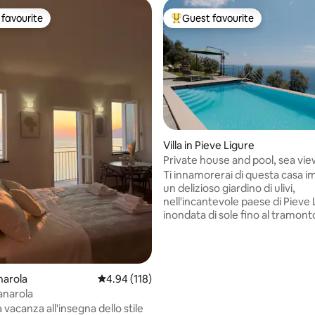
favourite
Guest favourite
t favourite
Top guest favourite
Villa in Pieve Ligure
Private house and pool, sea view
ating, 80 reviews
garden!
Ti innamorerai di questa casa i
un delizioso giardino di ulivi,
nell'incantevole paese di Pieve 
inondata di sole fino al tramonto☀
un'antica casa di campagna, di
una location esclusiva, in posiz
privilegiata e dominante con s
vista mare, una fantastica piscin
narola
4.94 out of 5 average rating, 118 reviews
4.94 (118)
e piccola una hot tub riscaldata
anarola
persone. Un sogno per chi vuol
 vacanza all'insegna dello stile
immergersi in un’esperienza a 