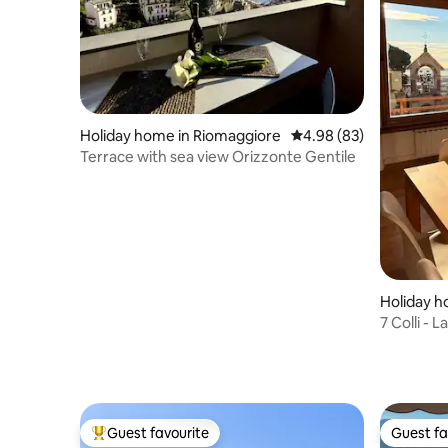
Holiday home in Riomaggiore
4.98 out of 5 average r
4.98 (83)
Terrace with sea view Orizzonte Gentile
Holiday h
7 Colli - 
Cinque T
Guest favourite
Guest fa
Top guest favourite
Guest fa