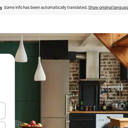
Some info has been automatically translated. 
Show original langua
and down arrow keys or explore by touch or swipe gestures.