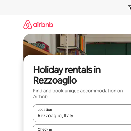
Skip
to
content
Holiday rentals in
Rezzoaglio
Find and book unique accommodation on
Airbnb
Location
When results are available, navigate with the up 
Check in