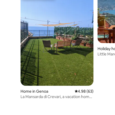
Holiday h
Little Mar
Home in Genoa
4.98 out of 5 average r
4.98 (63)
La Mansarda di Crevari, a vacation home
with a sea view