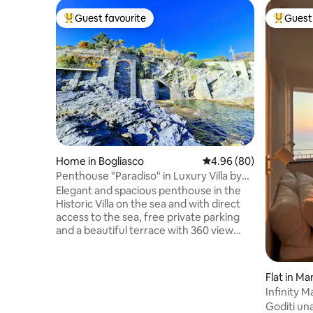
Guest favourite
Guest 
Top guest favourite
Top gues
Home in Bogliasco
4.96 out of 5 average r
4.96 (80)
Penthouse "Paradiso" in Luxury Villa by
the sea
Elegant and spacious penthouse in the
Historic Villa on the sea and with direct
access to the sea, free private parking
and a beautiful terrace with 360 view
with BBQ and Solarium, for exclusive use.
Air conditioning. Unique and unique
solution. A 5-minute walk from the train
Flat in Ma
station (with connections to Cinque
Infinity M
Terre, Santa Margherita / Portofino,
Goditi una
Camogli, and Genoa). 2 parking spaces in