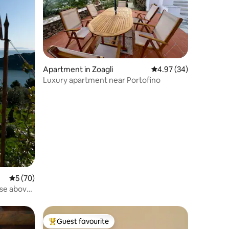
Apartment in Zoagli
4.97 out of 5 average 
4.97 (34)
Luxury apartment near Portofino
5 out of 5 average rating, 70 reviews
5 (70)
use above
Guest favourite
Top guest favourite