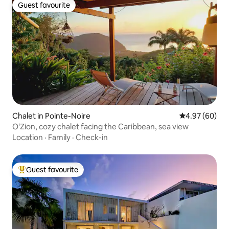
Guest favourite
Guest favourite
Chalet in Pointe-Noire
4.97 out of 5 
4.97 (60)
O'Zion, cozy chalet facing the Caribbean, sea view
Location
·
Family
·
Check-in
Guest favourite
Top guest favourite