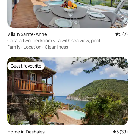
Villa in Sainte-Anne
5 out of 
5 (7)
Coralia two-bedroom villa with sea view, pool
Family
·
Location
·
Cleanliness
Guest favourite
Guest favourite
Home in Deshaies
5 out of 5
5 (39)