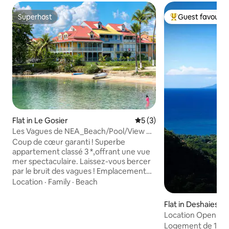
Superhost
Guest favourit
Superhost
Top guest favouri
Flat in Le Gosier
5 out of 5 average rating, 
5 (3)
Les Vagues de NEA_Beach/Pool/View of
La Soufrière/5 beds
Coup de cœur garanti ! Superbe
appartement classé 3 *,offrant une vue
mer spectaculaire. Laissez-vous bercer
par le bruit des vagues ! Emplacement
idéal et central, dans une résidence
Location
·
Family
·
Beach
sécurisée, avec accès direct à la plage, à
la piscine. A proximité immediate à pieds
Flat in Deshaies
: Restaurants, Glacier, Club de plongée,
Location Open Sk
Base nautique, Superette, Pharmacie. 5
Logement de 110m