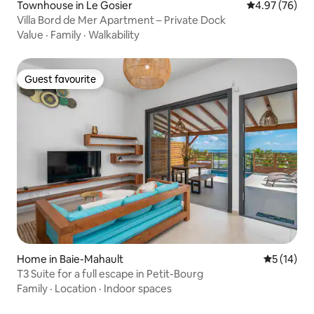
Townhouse in Le Gosier
4.97 out of 5 
4.97 (76)
Villa Bord de Mer Apartment – Private Dock
Value
·
Family
·
Walkability
Guest favourite
Guest favourite
Home in Baie-Mahault
5 out of 5
5 (14)
T3 Suite for a full escape in Petit-Bourg
Family
·
Location
·
Indoor spaces