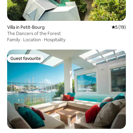
Villa in Petit-Bourg
5 out of 5
5 (19)
The Dancers of the Forest
Family
·
Location
·
Hospitality
Guest favourite
Guest favourite