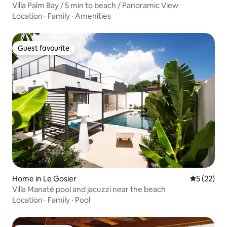
Villa Palm Bay / 5 min to beach / Panoramic View
Location
·
Family
·
Amenities
Guest favourite
Guest favourite
Home in Le Gosier
5 out of 5
5 (22)
Villa Manaté pool and jacuzzi near the beach
Location
·
Family
·
Pool