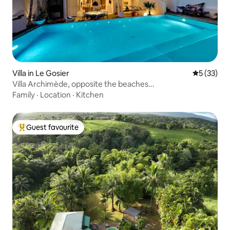
Villa in Le Gosier
5 out of 5
5 (33)
Villa Archimède, opposite the beaches...
Family
·
Location
·
Kitchen
Guest favourite
Top guest favourite