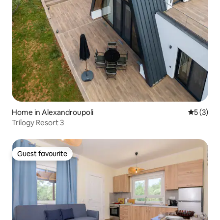
Home in Alexandroupoli
5 out of 
5 (3)
Trilogy Resort 3
Guest favourite
Guest favourite