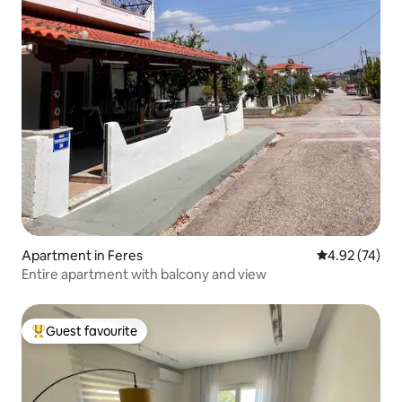
Apartment in Feres
4.92 out of 5 
4.92 (74)
Entire apartment with balcony and view
Guest favourite
Top guest favourite