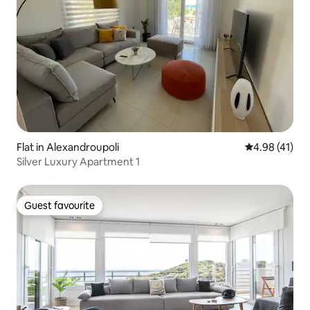
Flat in Alexandroupoli
4.98 out of 5
4.98 (41)
Silver Luxury Apartment 1
Guest favourite
Guest favourite