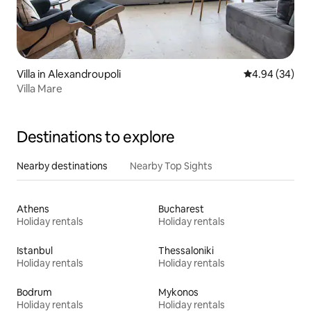
Villa in Alexandroupoli
4.94 out of 5 
4.94 (34)
Villa Mare
Destinations to explore
Nearby destinations
Nearby Top Sights
Athens
Bucharest
Holiday rentals
Holiday rentals
Istanbul
Thessaloniki
Holiday rentals
Holiday rentals
Bodrum
Mykonos
Holiday rentals
Holiday rentals