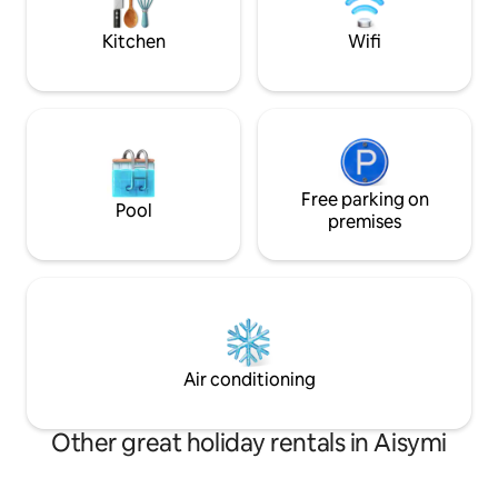
και φαρμακείο. Το αεροδρόμιο
απόσταση από το 
Δημόκριτος είναι σε απόσταση 7 χλμ
στα 4χλμ, από το 
Kitchen
Wifi
από το κατάλυμα.
από το ΚΤΕΛ στα 
Free parking on
Pool
premises
Air conditioning
Other great holiday rentals in Aisymi