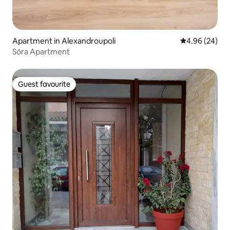
Apartment in Alexandroupoli
4.96 out of 5 
4.96 (24)
Sōra Apartment
Guest favourite
Guest favourite