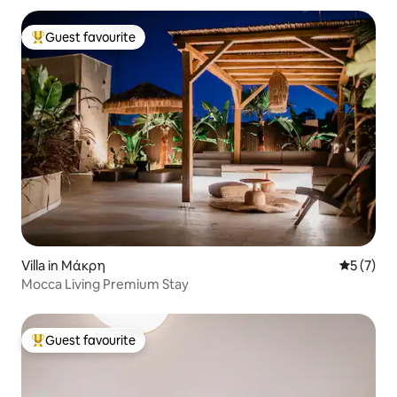
Guest favourite
Top guest favourite
Villa in Μάκρη
5 out of 
5 (7)
Mocca Living Premium Stay
Guest favourite
Top guest favourite