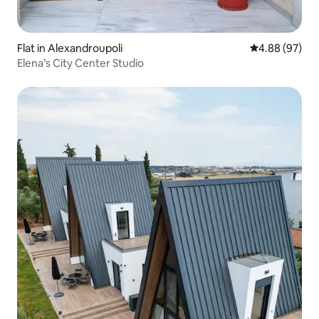
Flat in Alexandroupoli
4.88 out of 5 
4.88 (97)
Elena’s City Center Studio