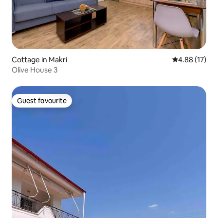
Cottage in Makri
4.88 out of 5
4.88 (17)
Olive House 3
Guest favourite
Guest favourite